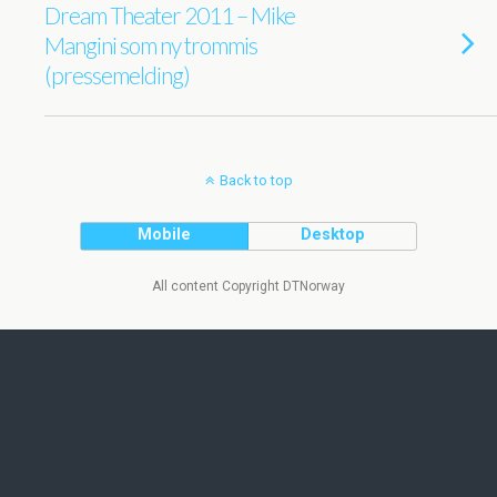
Dream Theater 2011 – Mike
Mangini som ny trommis
(pressemelding)
Back to top
Mobile
Desktop
All content Copyright DTNorway