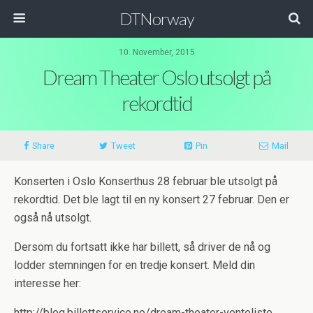
DTNorway
10. November, 2015
Dream Theater Oslo utsolgt på
rekordtid
Share
Tweet
Pin
Mail
Konserten i Oslo Konserthus 28 februar ble utsolgt på
rekordtid. Det ble lagt til en ny konsert 27 februar. Den er
også nå utsolgt.
Dersom du fortsatt ikke har billett, så driver de nå og
lodder stemningen for en tredje konsert. Meld din
interesse her:
http://blog.billettservice.no/dream-theater-venteliste