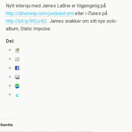
Nytt intervju med James LaBrie er tilgjengelig på
http://dtnorway.com/podcast.xml
eller i iTunes på
http://bit.ly/9SLv4Q
. James snakker om sitt nye solo-
album, Static Impulse.
Del:
Share this: