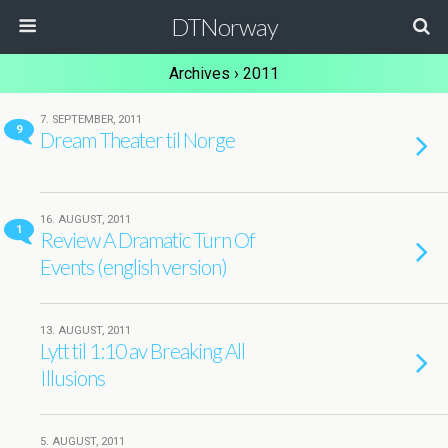
DTNorway
Archives › 2011
7. SEPTEMBER, 2011
9
Dream Theater til Norge
16. AUGUST, 2011
1
Review A Dramatic Turn Of
Events (english version)
13. AUGUST, 2011
Lytt til 1:10 av Breaking All
Illusions
5. AUGUST, 2011