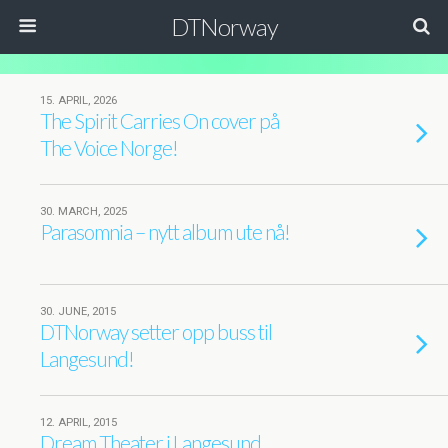
DTNorway
15. APRIL, 2026
The Spirit Carries On cover på
The Voice Norge!
30. MARCH, 2025
Parasomnia – nytt album ute nå!
30. JUNE, 2015
DTNorway setter opp buss til
Langesund!
12. APRIL, 2015
Dream Theater i Langesund