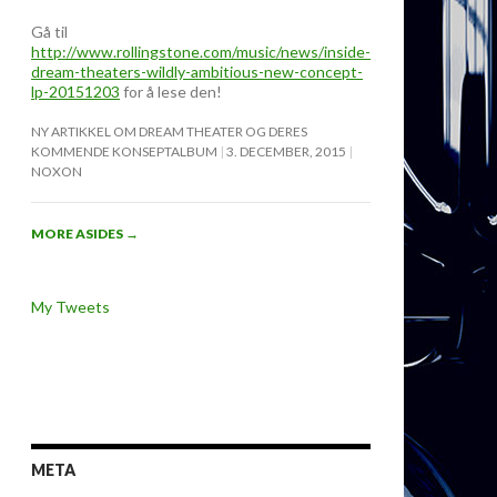
Gå til
http://www.rollingstone.com/music/news/inside-
dream-theaters-wildly-ambitious-new-concept-
lp-20151203
for å lese den!
NY ARTIKKEL OM DREAM THEATER OG DERES
KOMMENDE KONSEPTALBUM
3. DECEMBER, 2015
NOXON
MORE ASIDES
→
My Tweets
META