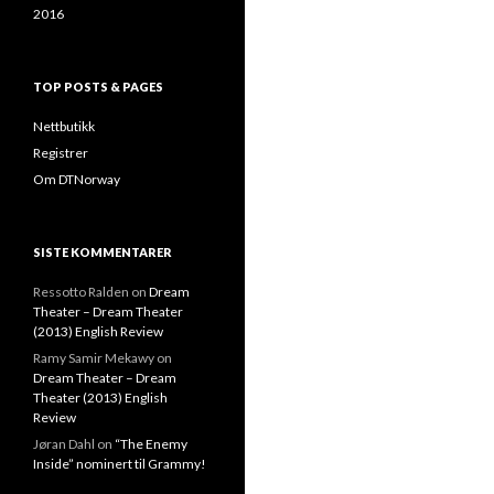
2016
TOP POSTS & PAGES
Nettbutikk
Registrer
Om DTNorway
SISTE KOMMENTARER
Ressotto Ralden
on
Dream
Theater – Dream Theater
(2013) English Review
Ramy Samir Mekawy
on
Dream Theater – Dream
Theater (2013) English
Review
Jøran Dahl
on
“The Enemy
Inside” nominert til Grammy!