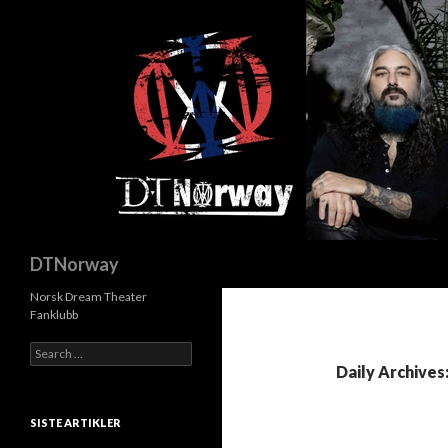
Search
DTNorway
Norsk Dream Theater
Fanklubb
S
e
Daily Archives
a
r
c
SISTE ARTIKLER
h