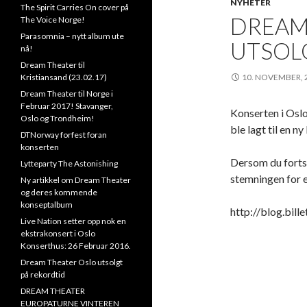
NYHETER
f
The Spirit Carries On cover på
DREAM
o
The Voice Norge!
r
Parasomnia – nytt album ute
UTSOL
:
nå!
Dream Theater til
Kristiansand (23.02.17)
10. NOVEMBER, 
Dream Theater til Norge i
Februar 2017! Stavanger,
Konserten i Oslo
Oslo og Trondheim!
ble lagt til en n
DTNorway forfest foran
konserten
Dersom du fortsat
Lytteparty The Astonishing
stemningen for e
Ny artikkel om Dream Theater
og deres kommende
konseptalbum
http://blog.bill
Live Nation setter opp nok en
ekstrakonsert i Oslo
Konserthus: 26 Februar 2016.
Dream Theater Oslo utsolgt
på rekordtid
DREAM THEATER
EUROPATURNE VINTEREN