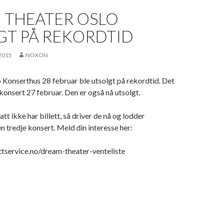
 THEATER OSLO
GT PÅ REKORDTID
2015
NOXON
 Konserthus 28 februar ble utsolgt på rekordtid. Det
y konsert 27 februar. Den er også nå utsolgt.
t ikke har billett, så driver de nå og lodder
n tredje konsert. Meld din interesse her:
ettservice.no/dream-theater-venteliste