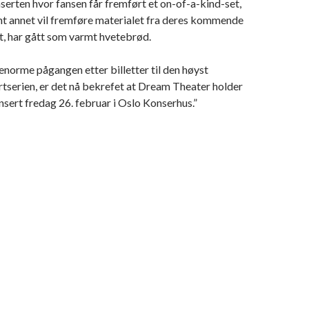
onserten hvor
fansen får fremført et on-of-a-kind-set,
nt annet vil fremføre materialet fra deres kommende
et, har gått som varmt hvetebrød.
enorme pågangen etter billetter til den høyst
tserien, er det nå bekrefet at Dream Theater holder
sert fredag 26. februar i Oslo Konserhus.”