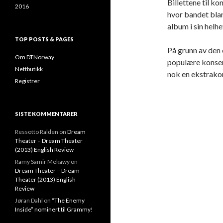
Billettene til k
2016
hvor bandet bla
album i sin helh
TOP POSTS & PAGES
På grunn av den 
Om DTNorway
populære konser
Nettbutikk
nok en ekstrakon
Registrer
SISTE KOMMENTARER
Ressotto Ralden
on
Dream
Theater – Dream Theater
(2013) English Review
Ramy Samir Mekawy
on
Dream Theater – Dream
Theater (2013) English
Review
Jøran Dahl
on
“The Enemy
Inside” nominert til Grammy!