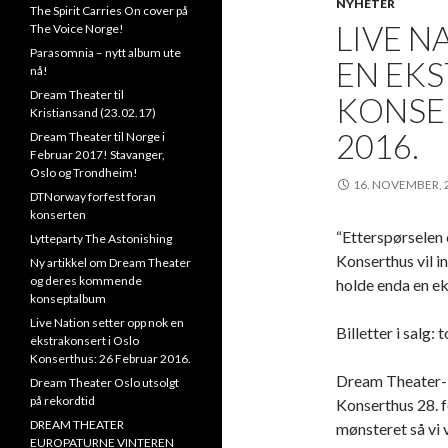
NYHETER
f
The Spirit Carries On cover på
LIVE N
o
The Voice Norge!
r
Parasomnia – nytt album ute
EN EKS
:
nå!
Dream Theater til
KONSE
Kristiansand (23.02.17)
2016.
Dream Theater til Norge i
Februar 2017! Stavanger,
Oslo og Trondheim!
16. NOVEMBER, 
DTNorway forfest foran
konserten
“Etterspørselen 
Lytteparty The Astonishing
Konserthus vil in
Ny artikkel om Dream Theater
og deres kommende
holde enda en ek
konseptalbum
Live Nation setter opp nok en
Billetter i salg:
ekstrakonsert i Oslo
Konserthus: 26 Februar 2016.
Dream Theater-bi
Dream Theater Oslo utsolgt
på rekordtid
Konserthus 28. 
DREAM THEATER
mønsteret så vi v
EUROPATURNE VINTEREN