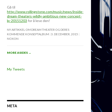
Gå til
http://www.rollingstone.com/music/news/inside-
dream-theaters-wildly-ambitious-new-concept-
lp-20151203
for å lese den!
NY ARTIKKEL OM DREAM THEATER OG DERES
KOMMENDE KONSEPTALBUM
3. DECEMBER, 2015
NOXON
MORE ASIDES
→
My Tweets
META