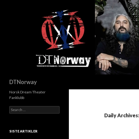
Search
DTNorway
Norsk Dream Theater
Fanklubb
S
e
Daily Archives
a
r
c
SISTE ARTIKLER
h