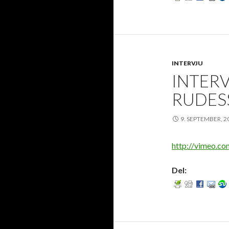
INTERVJU
INTER
RUDES
9. SEPTEMBER, 2
http://vimeo.c
Del: