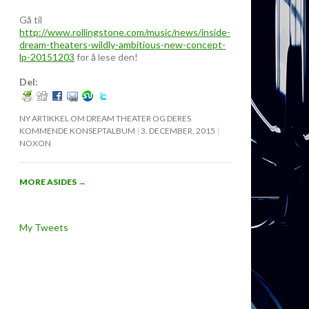
Gå til
http://www.rollingstone.com/music/news/inside-
dream-theaters-wildly-ambitious-new-concept-
lp-20151203
for å lese den!
Del:
NY ARTIKKEL OM DREAM THEATER OG DERES
KOMMENDE KONSEPTALBUM
3. DECEMBER, 2015
NOXON
MORE ASIDES
→
My Tweets