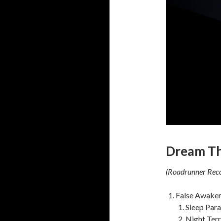
Dream Th
(Roadrunner Reco
False Awakeni
Sleep Para
Night Ter