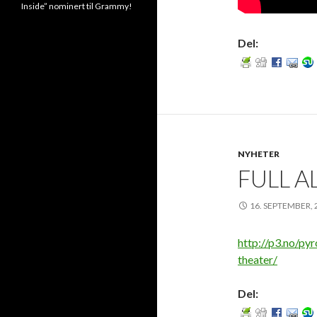
Inside” nominert til Grammy!
Del:
NYHETER
FULL 
16. SEPTEMBER, 
http://p3.no/py
theater/
Del: