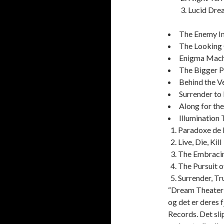
Lucid Dre
The Enemy In
The Looking 
Enigma Mach
The Bigger P
Behind the Ve
Surrender to
Along for the
Illumination
Paradoxe de 
Live, Die, Kill
The Embracin
The Pursuit o
Surrender, Tr
“Dream Theater”
og det er deres
Records. Det sl