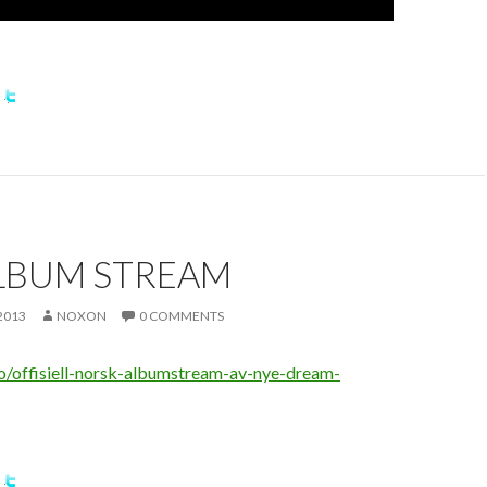
ALBUM STREAM
2013
NOXON
0 COMMENTS
ro/offisiell-norsk-albumstream-av-nye-dream-