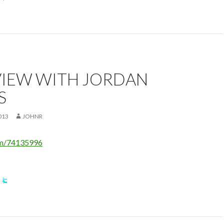
VIEW WITH JORDAN
S
013
JOHNR
om/74135996