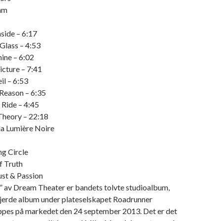
am
side – 6:17
Glass – 4:53
ine – 6:02
icture – 7:41
il – 6:53
 Reason – 6:35
 Ride – 4:45
 Theory – 22:18
la Lumière Noire
g Circle
f Truth
ust & Passion
 av Dream Theater er bandets tolvte studioalbum,
 fjerde album under plateselskapet Roadrunner
ippes på markedet den 24 september 2013. Det er det