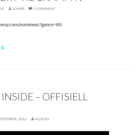
013
JOHNR
1 COMMENT
mmy.com/nominees?genre=All
INSIDE – OFFISIELL
SEPTEMBER, 2013
NOXON