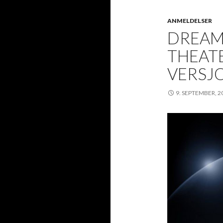
ANMELDELSER
DREAM
THEATE
VERSJ
9. SEPTEMBER, 2