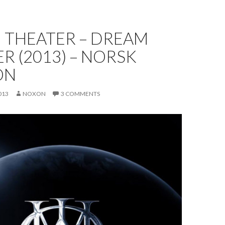
 THEATER – DREAM
R (2013) – NORSK
ON
013
NOXON
3 COMMENTS