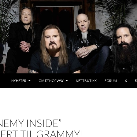
SKIP TO CONTENT
NYHETER
OM DTNORWAY
NETTBUTIKK
FORUM
X
NEMY INSIDE”
ERT TIL GRAMMY!